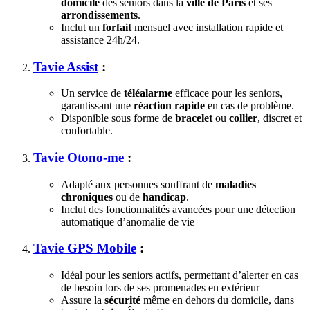
domicile
des seniors dans la
ville de Paris
et ses
arrondissements
.
Inclut un
forfait
mensuel avec installation rapide et
assistance 24h/24.
Tavie Assist
:
Un service de
téléalarme
efficace pour les seniors,
garantissant une
réaction rapide
en cas de problème.
Disponible sous forme de
bracelet
ou
collier
, discret et
confortable.
Tavie Otono-me
:
Adapté aux personnes souffrant de
maladies
chroniques
ou de
handicap
.
Inclut des fonctionnalités avancées pour une détection
automatique d’anomalie de vie
Tavie GPS Mobile
:
Idéal pour les seniors actifs, permettant d’alerter en cas
de besoin lors de ses promenades en extérieur
Assure la
sécurité
même en dehors du domicile, dans