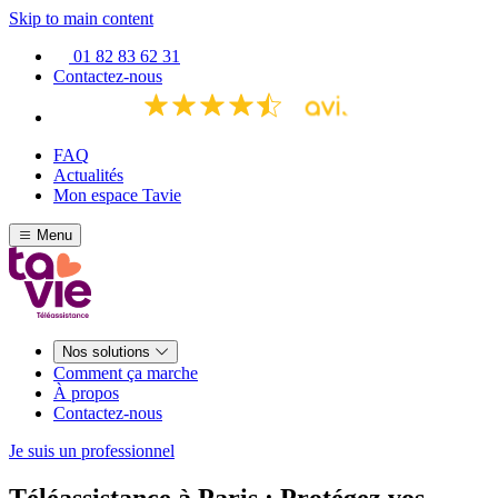
Skip to main content
01 82 83 62 31
Contactez-nous
FAQ
Actualités
Mon espace Tavie
Menu
Nos solutions
Comment ça marche
À propos
Contactez-nous
Je suis un professionnel
Téléassistance à Paris : Protégez vos