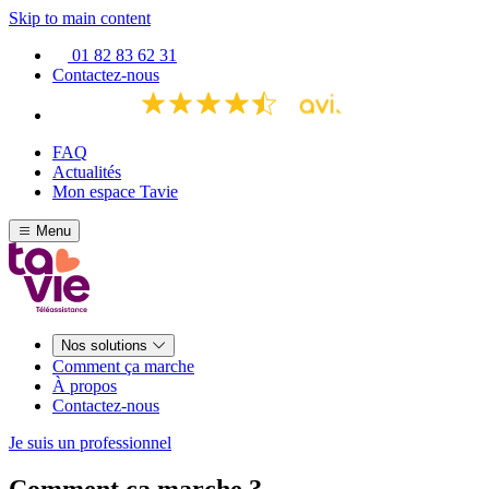
Skip to main content
01 82 83 62 31
Contactez-nous
FAQ
Actualités
Mon espace Tavie
Menu
Nos solutions
Comment ça marche
À propos
Contactez-nous
Je suis un professionnel
Comment ça marche ?