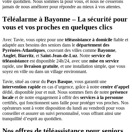
votre quotidien. Nous sommes là pour vous, et nous ne cesserons
jamais de nous améliorer pour répondre au mieux à vos attentes.
Téléalarme à Bayonne – La sécurité pour
vous et vos proches en quelques clics
Avec Tavie, vous optez pour une
téléassistance à domicile
fiable et
adaptée aux besoins des seniors dans le
département des
Pyrénées-Atlantiques
, couvrant des villes comme
Bayonne
,
Anglet
,
Biarritz
, et
Saint-Jean-de-Luz
. Notre
service de
téléassistance
est disponible 24h/24, avec une
mise en service
rapide, une
livraison gratuite
, et une installation simple, que vous
soyez en ville ou dans un village environnant.
Tavie, situé au cœur du
Pays Basque
, vous garantit une
intervention rapide
en cas d’urgence, grâce à notre
centre d’appel
dédié, disponible jour et nuit. Nous sommes fiers de notre
présence
locale
et de notre engagement à offrir des
services à la personne
certifiés, qui fonctionnent sans faille pour protéger vos proches. Nos
opérateurs sont à votre disposition du lundi au vendredi pour vous
conseiller et assurer un suivi personnalisé, vous offrant ainsi une
tranquillité d’esprit au quotidien.
Nos offres de téléassistance pour seniors,