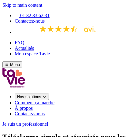
Skip to main content
01 82 83 62 31
Contactez-nous
FAQ
Actualités
Mon espace Tavie
Menu
Nos solutions
Comment ça marche
À propos
Contactez-nous
Je suis un professionnel
Téléalarme simple et sécurisée pour les