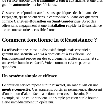
Ce service apporte une
tranquillité d’esprit
aux aidants et une plus
grande
autonomie
aux bénéficiaires.
Ces services répondent aux besoins spécifiques des habitants de
Perpignan, qu’ils soient dans le centre-ville ou dans des quartiers
comme
Canet-en-Roussillon
ou
Saint-Gaudérique
. Avec des
offres sans engagement et une
installation rapide
, la téléassistance
assure une sécurité accessible à tous.
Comment fonctionne la téléassistance ?
La
téléassistance
, c’est un dispositif simple mais essentiel qui
garantit une
sécurité 24h/24
à domicile ou à l’extérieur. Son
fonctionnement repose sur des équipements faciles à utiliser et sur
un service humain et réactif. Voici comment cela se passe au
quotidien.
Un système simple et efficace
Le cœur du service repose sur un
bracelet
, un
médaillon
ou une
montre connectée
. Ces appareils, portés en permanence, disposent
d’un bouton d’alerte facile à actionner en cas de besoin. Par
exemple, si une chute survient, une simple pression sur le bouton
alerte immédiatement un opérateur.