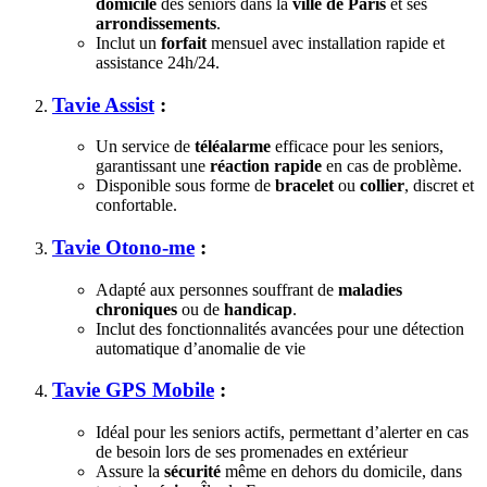
domicile
des seniors dans la
ville de Paris
et ses
arrondissements
.
Inclut un
forfait
mensuel avec installation rapide et
assistance 24h/24.
Tavie Assist
:
Un service de
téléalarme
efficace pour les seniors,
garantissant une
réaction rapide
en cas de problème.
Disponible sous forme de
bracelet
ou
collier
, discret et
confortable.
Tavie Otono-me
:
Adapté aux personnes souffrant de
maladies
chroniques
ou de
handicap
.
Inclut des fonctionnalités avancées pour une détection
automatique d’anomalie de vie
Tavie GPS Mobile
:
Idéal pour les seniors actifs, permettant d’alerter en cas
de besoin lors de ses promenades en extérieur
Assure la
sécurité
même en dehors du domicile, dans