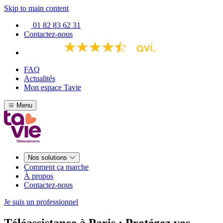
Skip to main content
01 82 83 62 31
Contactez-nous
FAQ
Actualités
Mon espace Tavie
Menu
Nos solutions
Comment ça marche
À propos
Contactez-nous
Je suis un professionnel
Téléassistance à Paris : Protégez vos