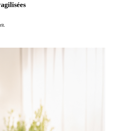
agilisées
it.