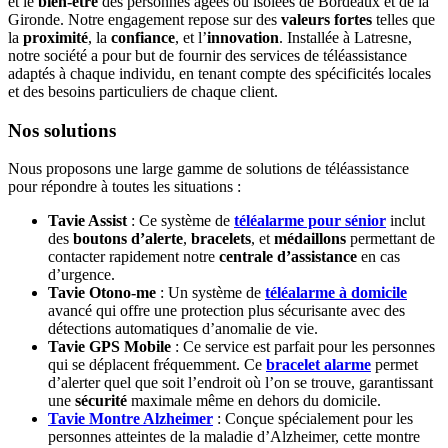
et le
bien-être
des personnes âgées ou isolées de Bordeaux et de la
Gironde. Notre engagement repose sur des
valeurs fortes
telles que
la
proximité
, la
confiance
, et l’
innovation
. Installée à Latresne,
notre société a pour but de fournir des services de téléassistance
adaptés à chaque individu, en tenant compte des spécificités locales
et des besoins particuliers de chaque client.
Nos solutions
Nous proposons une large gamme de solutions de téléassistance
pour répondre à toutes les situations :
Tavie Assist
: Ce système de
téléalarme pour sénior
inclut
des
boutons d’alerte
,
bracelets
, et
médaillons
permettant de
contacter rapidement notre
centrale d’assistance
en cas
d’urgence.
Tavie Otono-me
: Un système de
téléalarme à domicile
avancé qui offre une protection plus sécurisante avec des
détections automatiques d’anomalie de vie.
Tavie GPS Mobile
: Ce service est parfait pour les personnes
qui se déplacent fréquemment. Ce
bracelet alarme
permet
d’alerter quel que soit l’endroit où l’on se trouve, garantissant
une
sécurité
maximale même en dehors du domicile.
Tavie Montre Alzheimer
: Conçue spécialement pour les
personnes atteintes de la maladie d’Alzheimer, cette montre