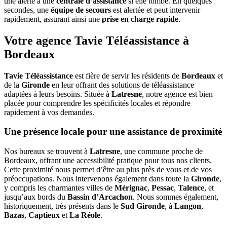
une alerte à une
centrale d’assistance
si elle tombe. En quelques
secondes, une
équipe de secours
est alertée et peut intervenir
rapidement, assurant ainsi une
prise en charge rapide
.
Votre agence Tavie Téléassistance à
Bordeaux
Tavie Téléassistance
est fière de servir les résidents de
Bordeaux
et
de la
Gironde
en leur offrant des solutions de téléassistance
adaptées à leurs besoins. Située à
Latresne
, notre agence est bien
placée pour comprendre les spécificités locales et répondre
rapidement à vos demandes.
Une présence locale pour une assistance de proximité
Nos bureaux se trouvent à
Latresne
, une commune proche de
Bordeaux, offrant une accessibilité pratique pour tous nos clients.
Cette proximité nous permet d’être au plus près de vous et de vos
préoccupations. Nous intervenons également dans toute la
Gironde
,
y compris les charmantes villes de
Mérignac
,
Pessac
,
Talence
, et
jusqu’aux bords du
Bassin d’Arcachon
. Nous sommes également,
historiquement, très présents dans le
Sud Gironde
, à
Langon
,
Bazas
,
Captieux
et
La Réole
.