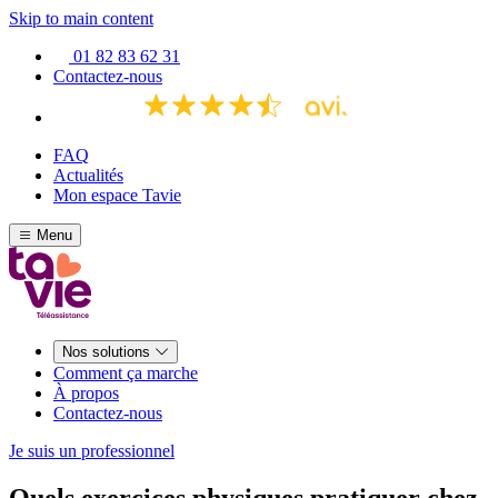
Skip to main content
01 82 83 62 31
Contactez-nous
FAQ
Actualités
Mon espace Tavie
Menu
Nos solutions
Comment ça marche
À propos
Contactez-nous
Je suis un professionnel
Quels exercices physiques pratiquer chez