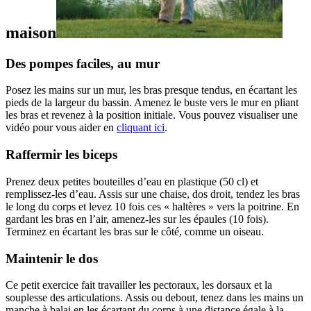
maison
Des pompes faciles, au mur
Posez les mains sur un mur, les bras presque tendus, en écartant les
pieds de la largeur du bassin. Amenez le buste vers le mur en pliant
les bras et revenez à la position initiale. Vous pouvez visualiser une
vidéo pour vous aider en
cliquant ici
.
Raffermir les biceps
Prenez deux petites bouteilles d’eau en plastique (50 cl) et
remplissez-les d’eau. Assis sur une chaise, dos droit, tendez les bras
le long du corps et levez 10 fois ces « haltères » vers la poitrine. En
gardant les bras en l’air, amenez-les sur les épaules (10 fois).
Terminez en écartant les bras sur le côté, comme un oiseau.
Maintenir le dos
Ce petit exercice fait travailler les pectoraux, les dorsaux et la
souplesse des articulations. Assis ou debout, tenez dans les mains un
manche à balai en les écartant du corps à une distance égale à la