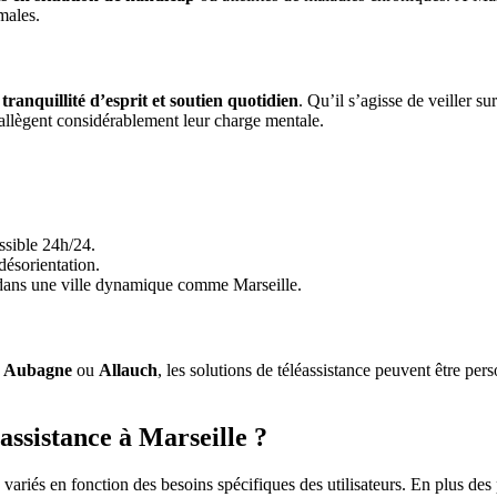
males.
e
tranquillité d’esprit et soutien quotidien
. Qu’il s’agisse de veiller 
 allègent considérablement leur charge mentale.
ssible 24h/24.
désorientation.
ut dans une ville dynamique comme Marseille.
e
Aubagne
ou
Allauch
, les solutions de téléassistance peuvent être per
léassistance à Marseille ?
fs variés en fonction des besoins spécifiques des utilisateurs. En plus de