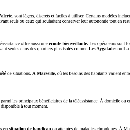
’alerte
, sont légers, discrets et faciles à utiliser. Certains modèles in
ivant seuls ou ceux qui souhaitent conserver leur autonomie tout en rest
léassistance offre aussi une
écoute bienveillante
. Les opérateurs sont f
vivant seules dans des quartiers plus isolés comme
Les Aygalades
ou
La 
été de situations.
À Marseille
, où les besoins des habitants varient ent
t parmi les principaux bénéficiaires de la téléassistance. À domicile ou 
 disponible à tout moment.
s en situation de handicap
ou atteintes de maladies chroniques. À Marse