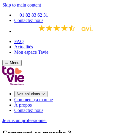
Skip to main content
01 82 83 62 31
Contactez-nous
FAQ
Actualités
Mon espace Tavie
Menu
Nos solutions
Comment ça marche
À propos
Contactez-nous
Je suis un professionnel
Comment ça marche ?