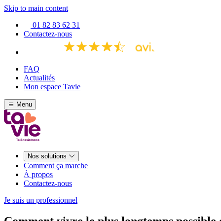
Skip to main content
01 82 83 62 31
Contactez-nous
FAQ
Actualités
Mon espace Tavie
Menu
Nos solutions
Comment ça marche
À propos
Contactez-nous
Je suis un professionnel
Comment vivre le plus longtemps possible 