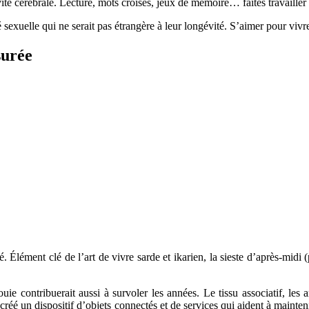
ivité cérébrale. Lecture, mots croisés, jeux de mémoire… faites travailler
 sexuelle qui ne serait pas étrangère à leur longévité. S’aimer pour vi
surée
é. Élément clé de l’art de vivre sarde et ikarien, la sieste d’après-midi
ouie contribuerait aussi à survoler les années. Le tissu associatif, les 
créé un dispositif d’objets connectés et de services qui aident à mainteni