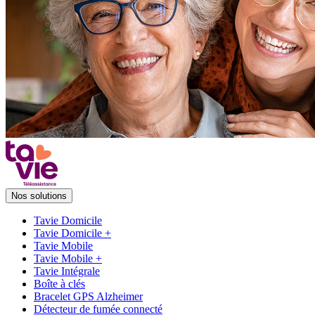
Nos solutions
Tavie Domicile
Tavie Domicile +
Tavie Mobile
Tavie Mobile +
Tavie Intégrale
Boîte à clés
Bracelet GPS Alzheimer
Détecteur de fumée connecté